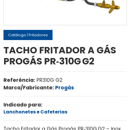
Catálogo
|
Fritadores
TACHO FRITADOR A GÁS
PROGÁS PR‑310G G2
Referência:
PR310G G2
Marca/Fabricante:
Progás
Indicado para:
Lanchonetes e Cafeterias
Tacho Fritador a Gás Progás PR‑310G G2 – inox,