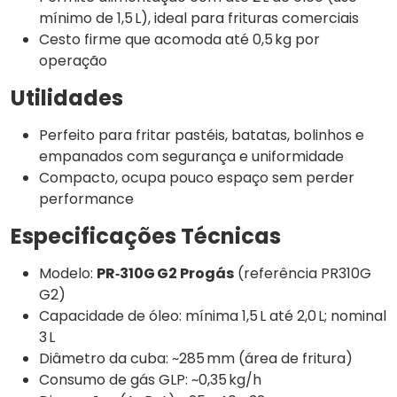
mínimo de 1,5 L), ideal para frituras comerciais
Cesto firme que acomoda até 0,5 kg por
operação
Utilidades
Perfeito para fritar pastéis, batatas, bolinhos e
empanados com segurança e uniformidade
Compacto, ocupa pouco espaço sem perder
performance
Especificações Técnicas
Modelo:
PR‑310G G2 Progás
(referência PR310G
G2)
Capacidade de óleo: mínima 1,5 L até 2,0 L; nominal
3 L
Diâmetro da cuba: ~285 mm (área de fritura)
Consumo de gás GLP: ~0,35 kg/h