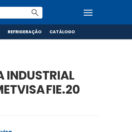
menu
search
S
REFRIGERAÇÃO
CATÁLOGO
A INDUSTRIAL
ETVISA FIE.20
visa