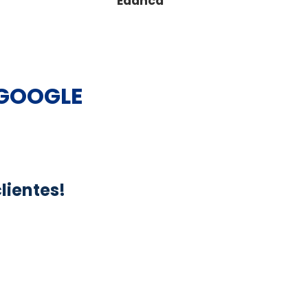
Edanca
 GOOGLE
lientes!