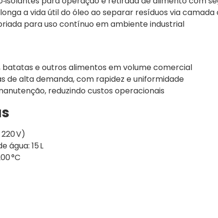
isolantes para operação e retirada de alimento com s
nga a vida útil do óleo ao separar resíduos via camada 
priada para uso contínuo em ambiente industrial
s, batatas e outros alimentos em volume comercial
has de alta demanda, com rapidez e uniformidade
e manutenção, reduzindo custos operacionais
as
 220 V)
e água: 15 L
00 °C