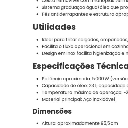
Cesto removível com manoplas termo‑
Sistema graduação água/óleo que prolo
Pés antiderrapantes e estrutura apro
Utilidades
Ideal para fritar salgados, empanado
Facilita o fluxo operacional em cozin
Design em inox facilita higienização 
Especificações Técnic
Potência aproximada: 5 000 W (versão
Capacidade de óleo: 23 L; capacidade d
Temperatura máxima de operação: ~2
Material principal: Aço inoxidável
Dimensões
Altura: aproximadamente 95,5 cm