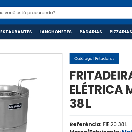
 RESTAURANTES
LANCHONETES
PADARIAS
PIZZARIA
Catálogo
|
Fritadores
FRITADEIR
ELÉTRICA M
38 L
Referência:
FIE.20 38 L
Marca/Fabricante:
Met