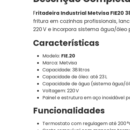
F
ritadeira Industrial Metvisa FIE20 
fritura em cozinhas profissionais, la
220 V e incorpora sistema água/óleo p
Características
Modelo:
FIE.20
Marca: Metvisa
Capacidade: 38 litros
Capacidade de óleo: até 23 L
Capacidade de água (sistema água/óleo
Voltagem: 220 V
Painel e estrutura em aço inoxidável p
Funcionalidades
Termostato com regulagem até 200 °C 