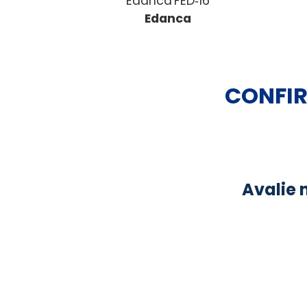
Edanca FED‑16
Edanca
CONFIR
Avalie 