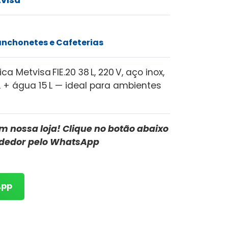
anchonetes e Cafeterias
rica Metvisa FIE.20 38 L, 220 V, aço inox,
 + água 15 L — ideal para ambientes
m nossa loja! Clique no botão abaixo
ndedor pelo WhatsApp
App