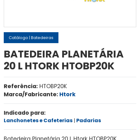
Catálogo
|
Batedeiras
BATEDEIRA PLANETÁRIA
20 L HTORK HTOBP20K
Referência:
HTOBP20K
Marca/Fabricante:
Htork
Indicado para:
Lanchonetes e Cafeterias
Padarias
Batedeira Planetária 20 L Htork HTOBP20K,